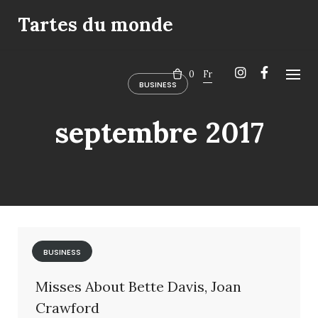
Skip
Tartes du monde
to
content
0
Fr
BUSINESS
septembre 2017
BUSINESS
Misses About Bette Davis, Joan
Crawford