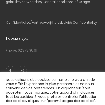
gebruiksvoorwaarden/General conditions of usages
Confidentialité/Vertrouwelijkheidsbeleid/Confidentiality
Foodizz sprl
Phone:
02.378.30.61
Nous utilisons des cookies sur notre site web afin de
vous offrir l'expérience la plus pertinente et de nous
souvenir de vos préférences.. En cliquant sur "tout
accepter", vous marquez votre accord afin d'utiliser
© 2021, Foodizz - Tartes du monde - 0563.734.801
tout les cookies. Si vous preferez controller l'utilisation
des cookies, cliquez sur "paramètrages des cookies".
All Rights Reserved.